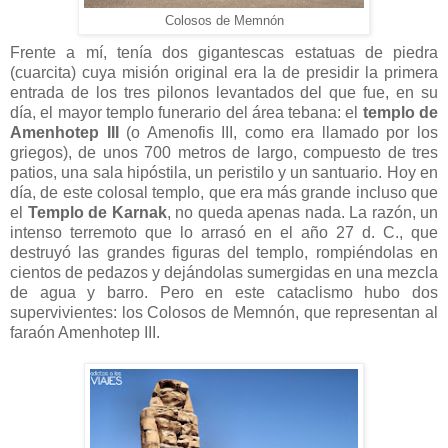
Colosos de Memnón
Frente a mí, tenía dos gigantescas estatuas de piedra
(cuarcita) cuya misión original era la de presidir la primera
entrada de los tres pilonos levantados del que fue, en su
día, el mayor templo funerario del área tebana: el
templo de
Amenhotep III
(o Amenofis III, como era llamado por los
griegos), de unos 700 metros de largo, compuesto de tres
patios, una sala hipóstila, un peristilo y un santuario. Hoy en
día, de este colosal templo, que era más grande incluso que
el
Templo de Karnak
, no queda apenas nada. La razón, un
intenso terremoto que lo arrasó en el año 27 d. C., que
destruyó las grandes figuras del templo, rompiéndolas en
cientos de pedazos y dejándolas sumergidas en una mezcla
de agua y barro. Pero en este cataclismo hubo dos
supervivientes: los Colosos de Memnón, que representan al
faraón Amenhotep III.