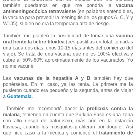
también quedamos en que me pondría la
vacuna
antimeningocócica tetravalente
(en palabras entendibles,
la vacuna para prevenir la meningitis de los grupos A, C, Y y
W135), si bien no era la temporada alta de riesgo.
También me planteó la posibilidad de tomar una
vacuna
oral frente la fiebre tifoidea
(tres pastillas en total, tomadas
una cada dos días, unos 10-15 días antes del comienzo del
viaje). Se trata de una vacuna que no es 100% efectiva y
cubre al 50%-80% aproximadamente de los vacunados. Yo
no me vacuné.
Las
vacunas de la hepatitis A y B
también hay que
ponérselas. En mi caso, ya las tenía. La primera me la
pusieron cuando era pequeño y la segunda, antes de viajar
a
Guatemala
.
También me recomendó hacer la
profilaxis contra la
malaria
, teniendo en cuenta que Burkina Faso es una zona
con alto riesgo de paludismo, más aún en la estación
lluviosa, cuando los mosquitos proliferan por doquier. Así
que hice caso a la médica y comencé el
tratamiento de