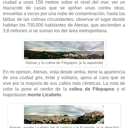
ciudad a unos 156 metros sobre el nivel del mar; ver un
mazacote de casas que se apiñan unas contra otras,
envueltas a veces por una nube de contaminación, hasta las
faldas de las colinas circundantes; observar el lugar donde
habitan los 700.000 habitantes de Atenas, que ascienden a
3,8 millones si se suman los del área metropolitana.
Atenas y la colina de Filopapos (a la iaquierda)
En mi opinion, Atenas, vista desde arriba, tiene la apariencia
de una ciudad gris, triste y solitaria, ajena al caos que se
vive por la mayoría de sus calles más céntricas. La nota de
color la pone el verdor de la
colina de Filopapos
y el
majestuoso
monte Licabeto
.
Atenas, monte Licabeto (en el centro) y la Acrópolis (a la derecha)