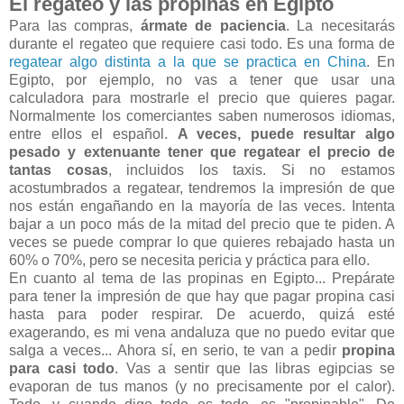
El regateo y las propinas en Egipto
Para las compras,
ármate de paciencia
. La necesitarás
durante el regateo que requiere casi todo. Es una forma de
regatear algo distinta a la que se practica en China
. En
Egipto, por ejemplo, no vas a tener que usar una
calculadora para mostrarle el precio que quieres pagar.
Normalmente los comerciantes saben numerosos idiomas,
entre ellos el español.
A veces, puede resultar algo
pesado y extenuante tener que regatear el precio de
tantas cosas
, incluidos los taxis. Si no estamos
acostumbrados a regatear, tendremos la impresión de que
nos están engañando en la mayoría de las veces. Intenta
bajar a un poco más de la mitad del precio que te piden. A
veces se puede comprar lo que quieres rebajado hasta un
60% o 70%, pero se necesita pericia y práctica para ello.
En cuanto al tema de las propinas en Egipto... Prepárate
para tener la impresión de que hay que pagar propina casi
hasta para poder respirar. De acuerdo, quizá esté
exagerando, es mi vena andaluza que no puedo evitar que
salga a veces... Ahora sí, en serio, te van a pedir
propina
para casi todo
. Vas a sentir que las libras egipcias se
evaporan de tus manos (y no precisamente por el calor).