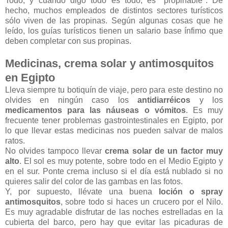
Todo, y cuando digo todo es todo, es "propinable". De
hecho, muchos empleados de distintos sectores turísticos
sólo viven de las propinas. Según algunas cosas que he
leído, los guías turísticos tienen un salario base ínfimo que
deben completar con sus propinas.
Medicinas, crema solar y antimosquitos
en Egipto
Lleva siempre tu botiquín de viaje, pero para este destino no
olvides en ningún caso los
antidiarréicos
y los
medicamentos para las náuseas o vómitos
. Es muy
frecuente tener problemas gastrointestinales en Egipto, por
lo que llevar estas medicinas nos pueden salvar de malos
ratos.
No olvides tampoco llevar
crema solar de un factor muy
alto
. El sol es muy potente, sobre todo en el Medio Egipto y
en el sur. Ponte crema incluso si el día está nublado si no
quieres salir del color de las gambas en las fotos.
Y, por supuesto, llévate una buena
loción o spray
antimosquitos
, sobre todo si haces un crucero por el Nilo.
Es muy agradable disfrutar de las noches estrelladas en la
cubierta del barco, pero hay que evitar las picaduras de