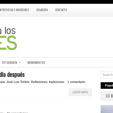
ENTREVISTAS Y MENCIONES
COLABORA
CONTACTO
»
FOTOGRAFÍA
MONUMENTOS
 día después
opa
,
José Luis Toribio
,
Reflexiones
,
tradiciones
1 comentario
Popul
LEER MÁS
LO 