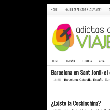
HOME
¿QUIÉN ES ADICTOS A LOS VIAJES?
HOME
ESPAÑA
EUROPA
ASIA
Barcelona en Sant Jordi: el
16:55
Barcelona
,
Cataluña
,
España
,
Eur
¿Existe la Cochinchina?