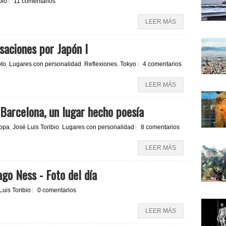
bio
11 comentarios
LEER MÁS
nsaciones por Japón I
to
,
Lugares con personalidad
,
Reflexiones
,
Tokyo
4 comentarios
LEER MÁS
 Barcelona, un lugar hecho poesía
opa
,
José Luis Toribio
,
Lugares con personalidad
8 comentarios
LEER MÁS
ago Ness - Foto del día
Luis Toribio
0 comentarios
LEER MÁS