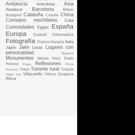
Andalucía
Asia
Anécdotas
Barcelona
Atardecer
Bilbao
Cataluña
China
Budapest
Cazorla
Consejos mochileros
Cuba
España
Curiosidades
Egipto
Europa
Euskadi
Extremadura
Fotografía
Italia
Francia
Hungría
Jaén
Lugares con
Japón
Listas
personalidad
Miyajima
Monumentos
Mérida
París
Pekín
Reflexiones
Polonia
Praga
Roma
Turismo rural
Tokyo
Turquía
Rumanía
Villacarrillo
Vídeos
Zaragoza
Viajar solo
África