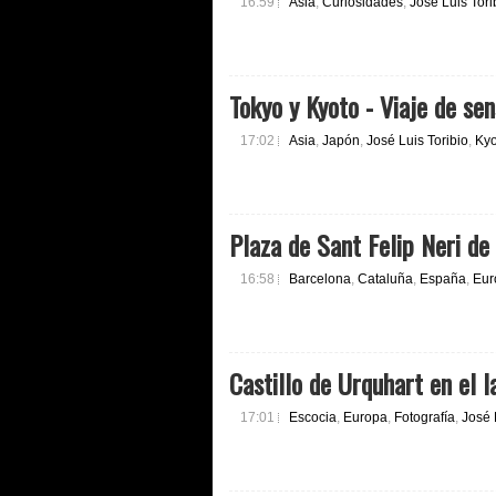
16:59
Asia
,
Curiosidades
,
José Luis Tori
Tokyo y Kyoto - Viaje de se
17:02
Asia
,
Japón
,
José Luis Toribio
,
Kyo
Plaza de Sant Felip Neri de
16:58
Barcelona
,
Cataluña
,
España
,
Eur
Castillo de Urquhart en el l
17:01
Escocia
,
Europa
,
Fotografía
,
José 