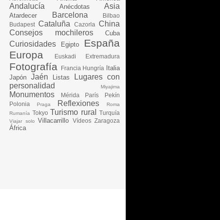
Andalucía
Asia
Anécdotas
Barcelona
Atardecer
Bilbao
Cataluña
China
Budapest
Cazorla
Consejos mochileros
Cuba
España
Curiosidades
Egipto
Europa
Euskadi
Extremadura
Fotografía
Italia
Francia
Hungría
Jaén
Lugares con
Japón
Listas
personalidad
Miyajima
Monumentos
Mérida
París
Pekín
Reflexiones
Polonia
Praga
Roma
Turismo rural
Tokyo
Turquía
Rumanía
Villacarrillo
Vídeos
Zaragoza
Viajar solo
África