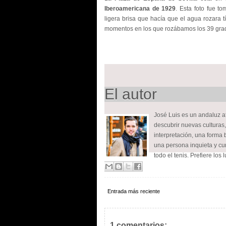
Iberoamericana de 1929
. Esta foto fue t
ligera brisa que hacía que el agua rozara 
momentos en los que rozábamos los 39 gra
El autor
José Luis es un andaluz 
descubrir nuevas culturas, 
interpretación, una forma 
una persona inquieta y cur
todo el tenis. Prefiere los 
Entrada más reciente
1 comentarios: