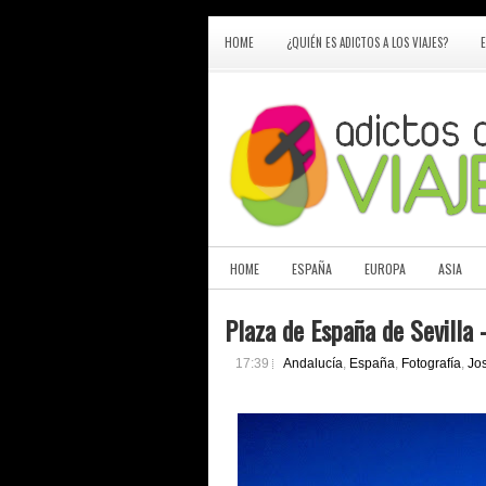
HOME
¿QUIÉN ES ADICTOS A LOS VIAJES?
HOME
ESPAÑA
EUROPA
ASIA
Plaza de España de Sevilla -
17:39
Andalucía
,
España
,
Fotografía
,
Jos