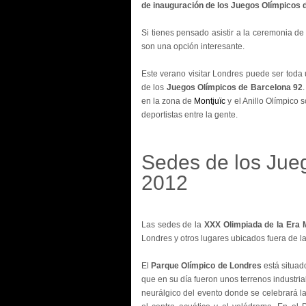
de inauguración de los Juegos Olímpicos 
Si tienes pensado asistir a la ceremonia de
son una opción interesante.
Este verano visitar Londres puede ser toda
de los
Juegos Olímpicos de Barcelona 92
en la zona de
Montjuïc
y el Anillo Olímpico 
deportistas entre la gente.
Sedes de los Jue
2012
Las sedes de la
XXX Olimpiada de la Era
Londres y otros lugares ubicados fuera de la
El
Parque Olímpico de Londres
está situad
que en su día fueron unos terrenos industrial
neurálgico del evento donde se celebrará la