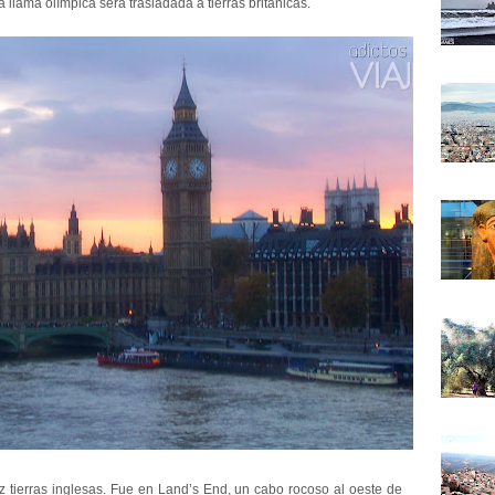
a llama olímpica será trasladada a tierras británicas.
z tierras inglesas. Fue en Land’s End, un cabo rocoso al oeste de