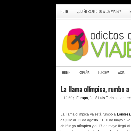
HOME
¿QUIÉN ES ADICTOS A LOS VIAJES?
HOME
ESPAÑA
EUROPA
ASIA
La llama olímpica, rumbo a
12:50
Europa
,
José Luis Toribio
,
Londre
La llama olímpica ya está rumbo a
Londres
de julio al 12 de agosto. El 10 de mayo tuv
del fuego olímpico
y el 17 de mayo llegó al