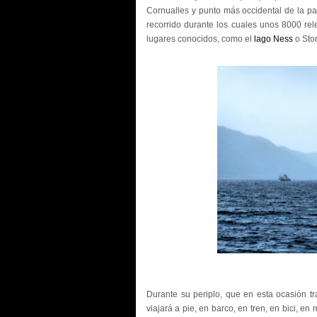
Cornualles y punto más occidental de la pa
recorrido durante los cuales unos 8000 rele
lugares conocidos, como el
lago Ness
o Sto
Durante su periplo, que en esta ocasión tra
viajará a pie, en barco, en tren, en bici, en 