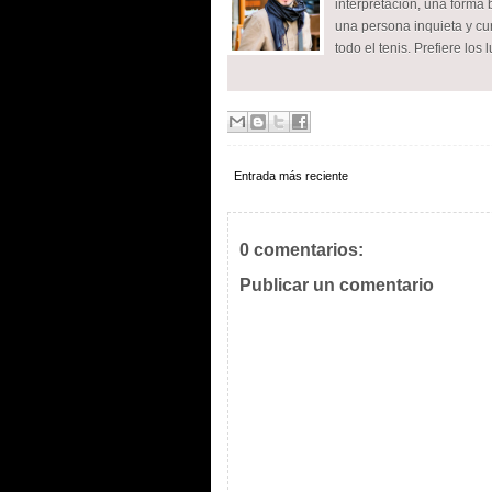
interpretación, una forma 
una persona inquieta y cur
todo el tenis. Prefiere los 
Entrada más reciente
0 comentarios:
Publicar un comentario