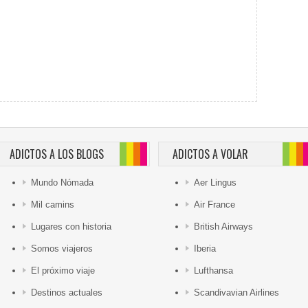
ADICTOS A LOS BLOGS
ADICTOS A VOLAR
Mundo Nómada
Aer Lingus
Mil camins
Air France
Lugares con historia
British Airways
Somos viajeros
Iberia
El próximo viaje
Lufthansa
Destinos actuales
Scandivavian Airlines