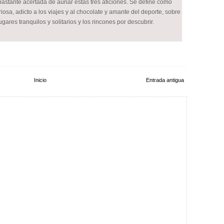
bastante acertada de aunar estas tres aficiones. Se define como
iosa, adicto a los viajes y al chocolate y amante del deporte, sobre
lugares tranquilos y solitarios y los rincones por descubrir.
Inicio
Entrada antigua