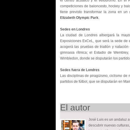
el centro acuático y el velódromo. En el
competiciones de baloncesto, hockey y bal
tiene previsto transformar la zona en u
Elizabeth Olympic Park
.
Sedes en Londres
La ciudad de Londres albergará la mayor
Exposiciones ExCeL, que será la sede de e
acogerá las pruebas de triatlón y natació
gimnasia rítmica; el Estadio de Wembley, 
Wimbledon, donde se disputarán los partidos
Sedes fuera de Londres
Las disciplinas de piragüismo, ciclismo de 
partidos de fútbol, que se disputarán en Man
El autor
José Luis es un andaluz 
descubrir nuevas culturas, 