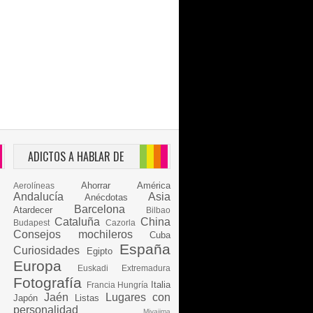
ADICTOS A HABLAR DE
Ahorrar
América
Aerolíneas
Andalucía
Asia
Anécdotas
Barcelona
Atardecer
Bilbao
Cataluña
China
Budapest
Cazorla
Consejos mochileros
Cuba
España
Curiosidades
Egipto
Europa
Euskadi
Extremadura
Fotografía
Italia
Francia
Hungría
Jaén
Lugares con
Japón
Listas
personalidad
Miyajima