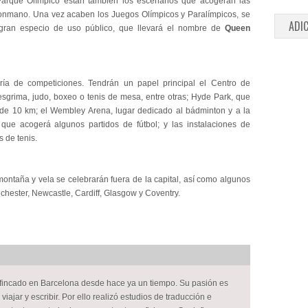
 Parque Olímpico están también los escenarios que acogerán las
onmano. Una vez acaben los Juegos Olímpicos y Paralímpicos, se
ADI
n gran especio de uso público, que llevará el nombre de
Queen
ía de competiciones. Tendrán un papel principal el Centro de
sgrima, judo, boxeo o tenis de mesa, entre otras; Hyde Park, que
n de 10 km; el Wembley Arena, lugar dedicado al bádminton y a la
que acogerá algunos partidos de fútbol; y las instalaciones de
 de tenis.
montaña y vela se celebrarán fuera de la capital, así como algunos
chester, Newcastle, Cardiff, Glasgow y Coventry.
afincado en Barcelona desde hace ya un tiempo. Su pasión es
viajar y escribir. Por ello realizó estudios de traducción e