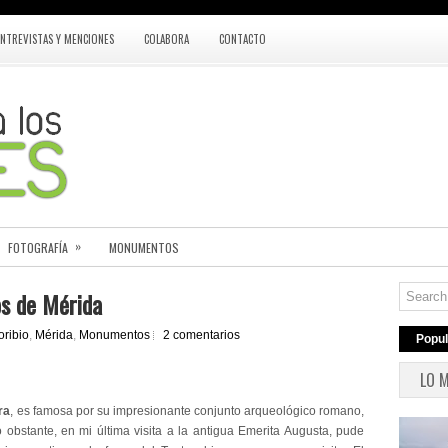
ENTREVISTAS Y MENCIONES
COLABORA
CONTACTO
»
FOTOGRAFÍA
MONUMENTOS
os de Mérida
oribio
,
Mérida
,
Monumentos
2 comentarios
Popul
LO 
ra
, es famosa por su impresionante conjunto arqueológico romano,
o obstante, en mi última visita a la antigua Emerita Augusta, pude