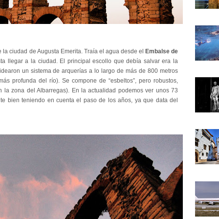
e la ciudad de Augusta Emerita. Traía el agua desde el
Embalse de
llegar a la ciudad. El principal escollo que debía salvar era la
l idearon un sistema de arquerías a lo largo de más de 800 metros
más profunda del río). Se compone de “esbeltos”, pero robustos,
(en la zona del Albarregas). En la actualidad podemos ver unos 73
te bien teniendo en cuenta el paso de los años, ya que data del