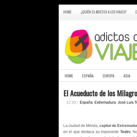
HOME
¿QUIÉN ES ADICTOS A LOS VIAJES?
HOME
ESPAÑA
EUROPA
ASIA
El Acueducto de los Milagr
12:30
España
,
Extremadura
,
José Luis T
La ciudad de Mérida,
capital de Extremadu
en el que destaca su imponente
Teatro
. N