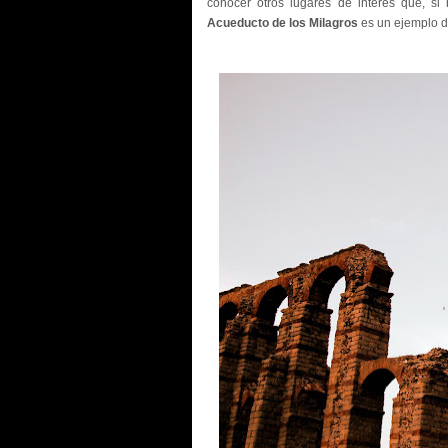
conocer otros lugares de interés que, si 
Acueducto de los Milagros
es un ejemplo de