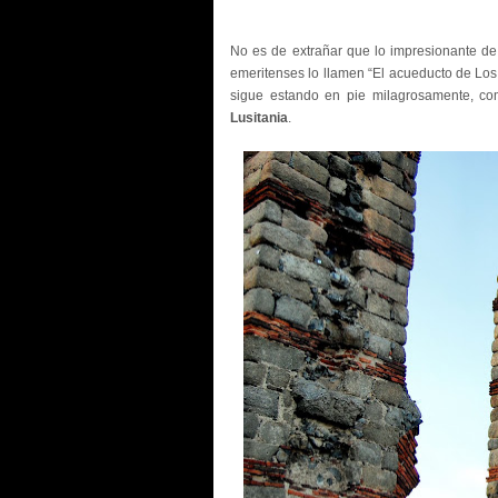
No es de extrañar que lo impresionante de
emeritenses lo llamen “El acueducto de Los 
sigue estando en pie milagrosamente, com
Lusitania
.