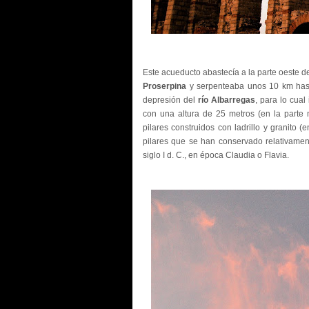
Este acueducto abastecía a la parte oeste d
Proserpina
y serpenteaba unos 10 km hasta 
depresión del
río Albarregas
, para lo cua
con una altura de 25 metros (en la parte 
pilares construidos con ladrillo y granito 
pilares que se han conservado relativamen
siglo I d. C., en época Claudia o Flavia.