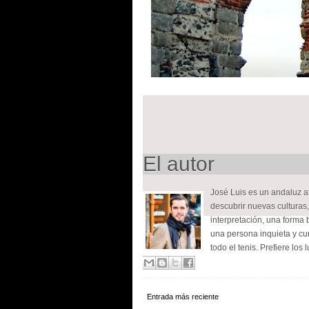
El autor
José Luis es un andaluz 
descubrir nuevas culturas, 
interpretación, una forma 
una persona inquieta y cur
todo el tenis. Prefiere los 
Entrada más reciente